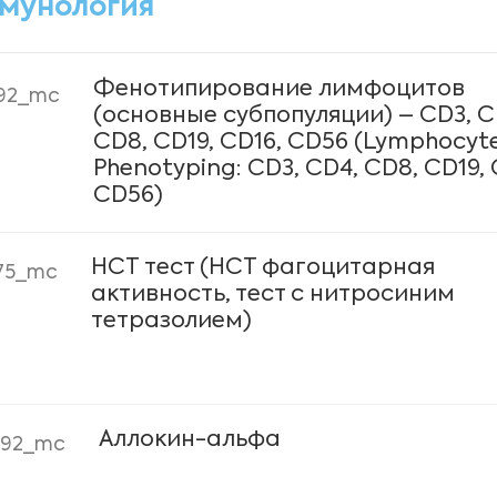
мунология
Фенотипирование лимфоцитов
92_mc
(основные субпопуляции) – CD3, C
CD8, CD19, CD16, CD56 (Lymphocyt
Phenotyping: CD3, CD4, CD8, CD19, 
CD56)
HCT тест (НСТ фагоцитарная
75_mc
активность, тест с нитросиним
тетразолием)
Аллокин-альфа
092_mc