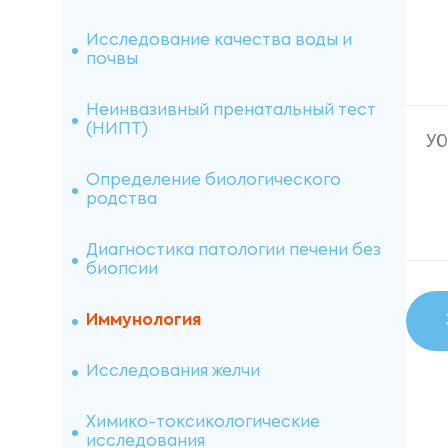
специфические)
Исследование качества воды и
Пищевые панели IgE
почвы
Аллергология (ImmunoCAP)
Неинвазивный пренатальный тест
(НИПТ)
У
Другие противомикробные и
противопротозойные препараты
Определение биологического
(IgE специфические)
родства
Лекарственные аллергены IgE
Диагностика патологии печени без
биопсии
МИКСТЫ (смеси аллергенов)
Иммунология
Лекарственные аллергены IgG
Исследования желчи
Химико-токсикологические
исследования