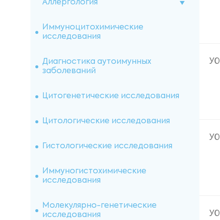
Аллергология
Витамины (IgE специфические)
Иммуноцитохимические
исследования
Индивидуальные аллергены
У
IMMULITE
Диагностика аутоимунных
заболеваний
Пищевые панели IgG4
Цитогенетические исследования
Анальгетики и нестероидные
противовоспалительные
Цитологические исследования
препараты (IgE специфические)
У
Гистологические исследования
Панели на пищевую
непереносимость (IgG4)
Иммуногистохимические
исследования
Иммуноферментный анализ
Молекулярно-генетические
У
Местные анестетики (IgE
исследования