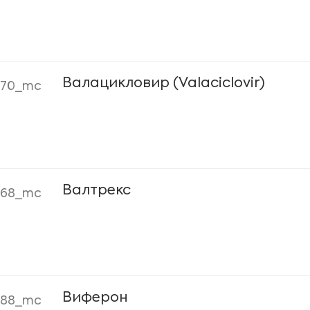
Валацикловир (Valaciclovir)
070_mc
Валтрекс
068_mc
Виферон
088_mc