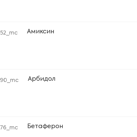
Амиксин
052_mc
Арбидол
090_mc
Бетаферон
076_mc