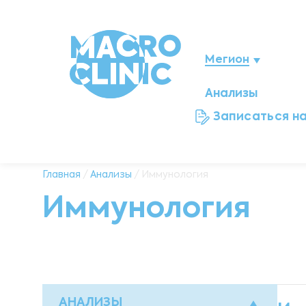
Мегион
Анализы
Нижневартовск
Записаться н
Ноябрьск
Нефтеюганск
Главная
/
Анализы
/ Иммунология
Иммунология
Ханты-Мансийск
Новый Уренгой
Сургут
АНАЛИЗЫ