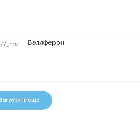
Вэллферон
077_mc
Загрузить ещё