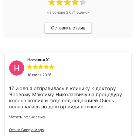
На основе
2 071
оценок
Оставить отзыв
Наталья Х.
18 июля 2026
17 июля я отправилась в клинику к доктору
Яровому Максиму Николаевичу на процедуру
колоноскопия и фгдс под седакцией Очень
волновалась но доктор видя волнение
успокоил меня. В целом все прошло отлично.
Читать полностью
По выявленному гастриту доктор дал
рекомендации. Всем советую пройти
Отзыв Google Maps
своевременно эти процедуры так как врачи