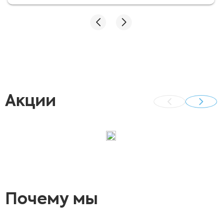
отлично справились и волноваться не стоит.
Хочу выразить благодарность доктору
Яровому Максиму Николаевичу за хорошо
проведенную процедуру .
Акции
Почему мы