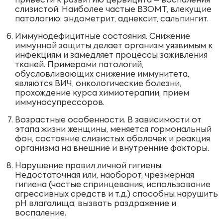
привести к развитию цервицита – воспаления
слизистой. Наиболее частые ВЗОМТ, влекущие
патологию: эндометрит, аднексит, сальпингит.
Иммунодефицитные состояния. Снижение
иммунной защиты делает организм уязвимым к
инфекциям и замедляет процессы заживления
тканей. Примерами патологий,
обусловливающих снижение иммунитета,
являются ВИЧ, онкологические болезни,
прохождение курса химиотерапии, прием
иммуносупрессоров.
Возрастные особенности. В зависимости от
этапа жизни женщины, меняется гормональный
фон, состояние слизистых оболочек и реакция
организма на внешние и внутренние факторы.
Нарушение правил личной гигиены.
Недостаточная или, наоборот, чрезмерная
гигиена (частые спринцевания, использование
агрессивных средств и т.д.) способны нарушить
рН влагалища, вызвать раздражение и
воспаление.