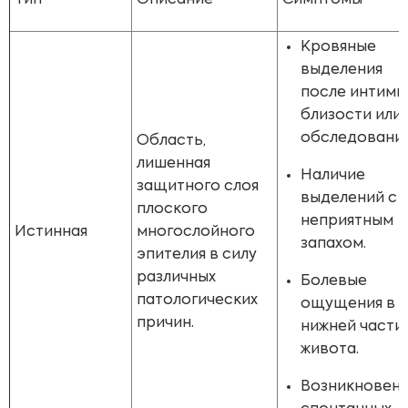
Тип
Описание
Симптомы
Кровяные
выделения
после интимн
близости или
обследования
Область,
лишенная
Наличие
защитного слоя
выделений с
плоского
неприятным
Истинная
многослойного
запахом.
эпителия в силу
различных
Болевые
патологических
ощущения в
причин.
нижней части
живота.
Возникновен