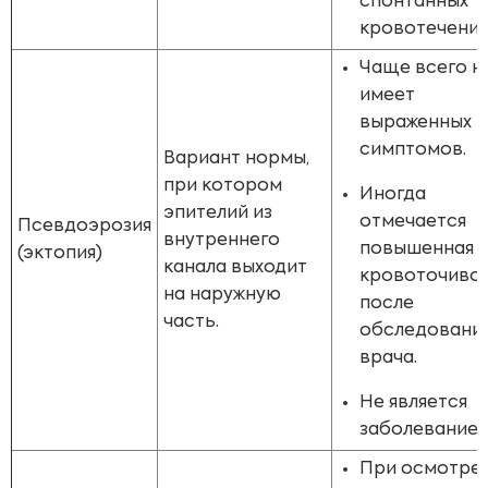
спонтанных
кровотечений
Чаще всего н
имеет
выраженных
симптомов.
Вариант нормы,
при котором
Иногда
эпителий из
отмечается
Псевдоэрозия
внутреннего
повышенная
(эктопия)
канала выходит
кровоточиво
на наружную
после
часть.
обследовани
врача.
Не является
заболеванием
При осмотре