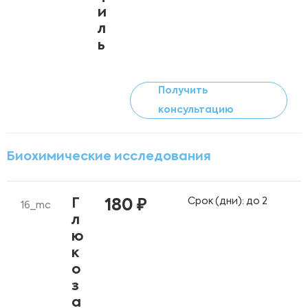
и
л
ь
Получить
консультацию
Биохимические исследования
Срок (дни): до 2
Г
180 ₽
16_mc
л
ю
к
о
з
а