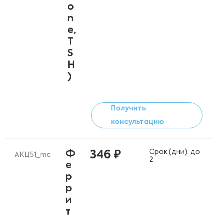
o
n
e,
T
S
H
)
Получить
консультацию
Срок (дни): до
Ф
346 ₽
АКЦ51_mc
2
е
р
р
и
т