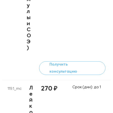
у
л
ы
и
С
О
Э
)
Получить
консультацию
Срок (дни): до 1
Л
270 ₽
119.1_mc
е
й
к
о