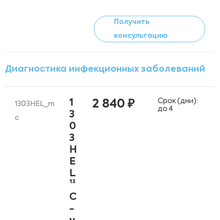
Получить
консультацию
Диагностика инфекционных заболеваний
Срок (дни):
1
2 840 ₽
1303HEL_m
до 4
3
c
0
3
H
E
L
¹³
С
-