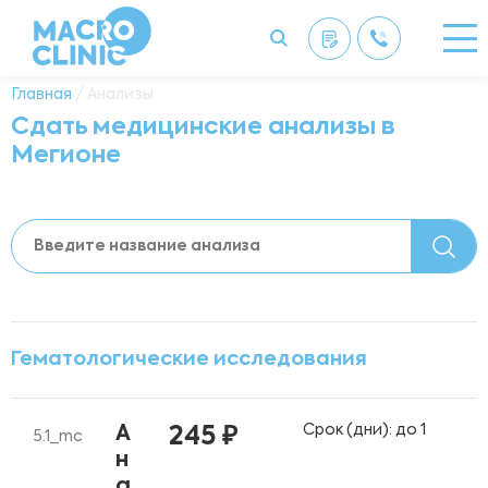
Главная
/ Анализы
Сдать медицинские анализы в
Мегионе
Гематологические исследования
Срок (дни): до 1
А
245 ₽
5.1_mc
н
а