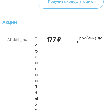
Получить консультацию
Акции
Срок (дни): до
Т
177 ₽
АКЦ56_mc
1
и
р
е
о
т
р
о
п
н
ы
й
г