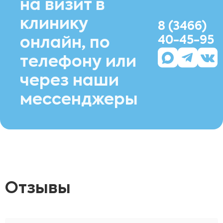
на визит в
клинику
8 (3466)
40-45-95
онлайн, по
телефону или
через наши
мессенджеры
Отзывы