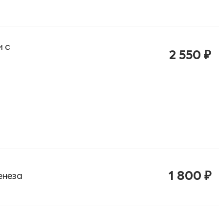
и с
2 550 ₽
1 800 ₽
енеза