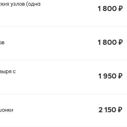
ких узлов (одна
1 800 ₽
1 800 ₽
ов
зыря с
1 950 ₽
2 150 ₽
шонки