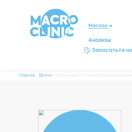
Мегион
Анализы
Нижневартовск
Записаться н
Ноябрьск
Нефтеюганск
Главная
/
Врачи
/ Беруашвили Ксения Александровн
Ханты-Мансийск
Новый Уренгой
Сургут