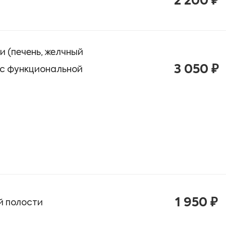
2 200 ₽
 (печень, желчный
3 050 ₽
 с функциональной
1 950 ₽
й полости