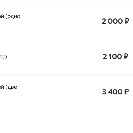
ей (одна
2 000 ₽
2 100 ₽
лез
й (две
3 400 ₽