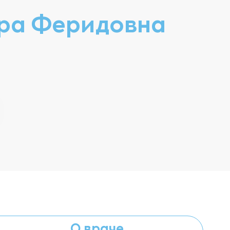
ра Феридовна
О враче