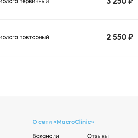
3 250 ₽
диолога первичный
2 550 ₽
диолога повторный
О сети «MacroClinic»
Вакансии
Отзывы