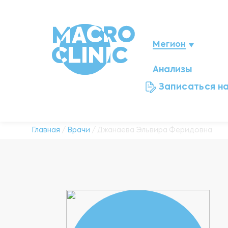
Мегион
Анализы
Нижневартовск
Записаться н
Ноябрьск
Нефтеюганск
Главная
/
Врачи
/ Джанаева Эльвира Феридовна
Ханты-Мансийск
Новый Уренгой
Сургут