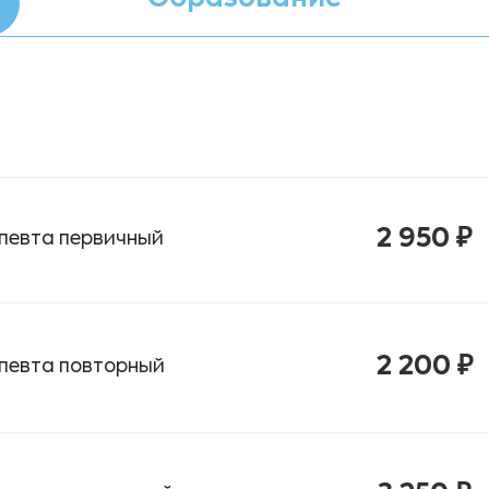
2 950 ₽
апевта первичный
2 200 ₽
апевта повторный