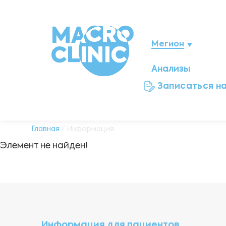
Мегион
Анализы
Нижневартовск
Записаться н
Ноябрьск
Нефтеюганск
Главная
/ Информация
Элемент не найден!
Ханты-Мансийск
Новый Уренгой
Сургут
Информация для пациентов