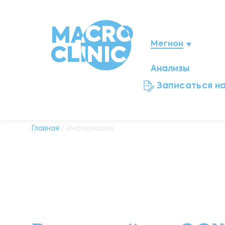
Мегион
Анализы
Нижневартовск
Записаться н
Ноябрьск
Нефтеюганск
Главная
/ Информация
Ханты-Мансийск
Новый Уренгой
Сургут