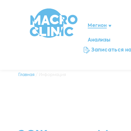
Мегион
Анализы
Нижневартовск
Записаться н
Ноябрьск
Нефтеюганск
Главная
/ Информация
Ханты-Мансийск
Новый Уренгой
Сургут