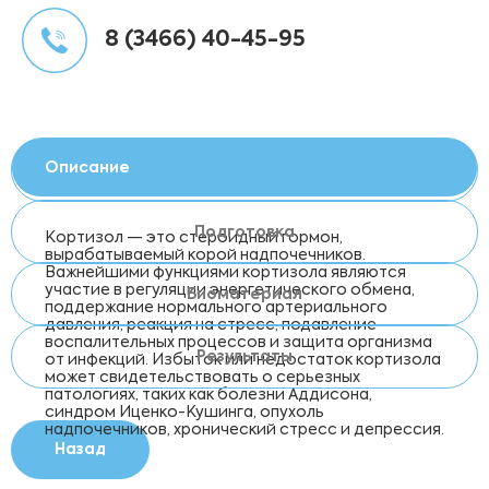
8 (3466) 40-45-95
Описание
Подготовка
Кортизол — это стероидный гормон,
вырабатываемый корой надпочечников.
Важнейшими функциями кортизола являются
участие в регуляции энергетического обмена,
Биоматериал
поддержание нормального артериального
давления, реакция на стресс, подавление
воспалительных процессов и защита организма
Результаты
от инфекций. Избыток или недостаток кортизола
может свидетельствовать о серьезных
патологиях, таких как болезни Аддисона,
синдром Иценко-Кушинга, опухоль
надпочечников, хронический стресс и депрессия.
Назад