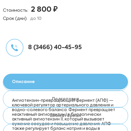
2 800 ₽
Стоимость:
Срок (дни):
до 10
8 (3466) 40-45-95
Описание
Подготовка
Ангиотензин-превращающий фермент (АПФ) —
ключевой регулятор артериального давления и
водно-солевого баланса. Фермент превращает
неактивный ангиотензин I в биологически
Биоматериал
активный ангиотензин II, который вызывает
сужение сосудов и повышение давления. АПФ
также регулирует баланс натрия и воды в