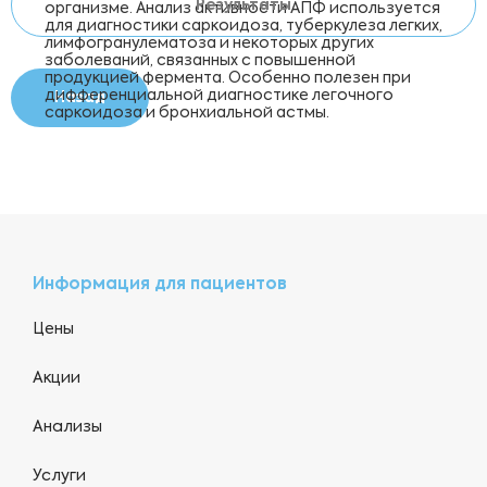
Результаты
организме. Анализ активности АПФ используется
для диагностики саркоидоза, туберкулеза легких,
лимфогранулематоза и некоторых других
заболеваний, связанных с повышенной
продукцией фермента. Особенно полезен при
дифференциальной диагностике легочного
Назад
саркоидоза и бронхиальной астмы.
Информация для пациентов
Цены
Акции
Анализы
Услуги