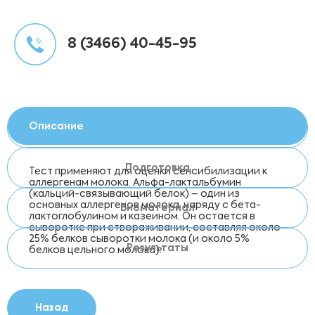
8 (3466) 40-45-95
Описание
Подготовка
Тест применяют для оценки сенсибилизации к
аллергенам молока. Альфа-лактальбумин
(кальций-связывающий белок) – один из
основных аллергенов молока, наряду с бета-
Биоматериал
лактоглобулином и казеином. Он остается в
сыворотке при створаживании, составляя около
25% белков сыворотки молока (и около 5%
Результаты
белков цельного молока).
Назад