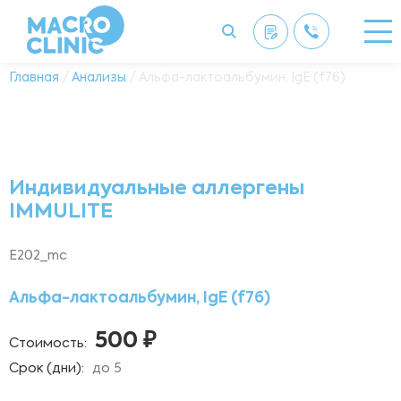
Главная
/
Анализы
/ Альфа-лактоальбумин, IgE (f76)
Индивидуальные аллергены
IMMULITE
Е202_mc
Альфа-лактоальбумин, IgE (f76)
500 ₽
Стоимость:
Срок (дни):
до 5