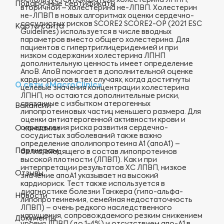
используется показатель холестерина ЛПНП,
Подарочные сертификаты
вторичной – холестерина не-ЛПВП. Холестерин
не-ЛПВП в новых алгоритмах оценки сердечно-
сосудистых рисков SCORE2 SCORE2-OP (2021 ESC
Карта сайта
Guidelines) используется в числе вводных
параметров вместо общего холестерина. Для
пациентов с гипертриглицеридемией и при
низком содержании холестерина ЛПНП
дополнительную ценность имеет определение
АпоВ. АпоВ помогает в дополнительной оценке
кардиорисков в тех случаях, когда достигнуты
О сети «MacroClinic»
целевые значения концентрации холестерина
ЛПНП, но остаются дополнительные риски,
связанные с избытком атерогенных
Вакансии
липопротеиновых частиц меньшего размера. Для
оценки антиатерогенной активности крови и
определения риска развития сердечно-
О компании
сосудистых заболеваний также важно
определение аполипопротеина А1 (апоА1) –
Партнерам
белка, входящего в состав липопротеинов
высокой плотности (ЛПВП). Как и при
интерпретации результатов ХС ЛПВП, низкое
Отзывы
значение апоА1 указывает на высокий
кардиориск. Тест также используется в
диагностике болезни Танжера (гипо-альфа-
Новости
липопротеинемия, семейная недостаточность
ЛПВП) – очень редкого наследственного
нарушения, сопровождаемого резким снижением
Документы