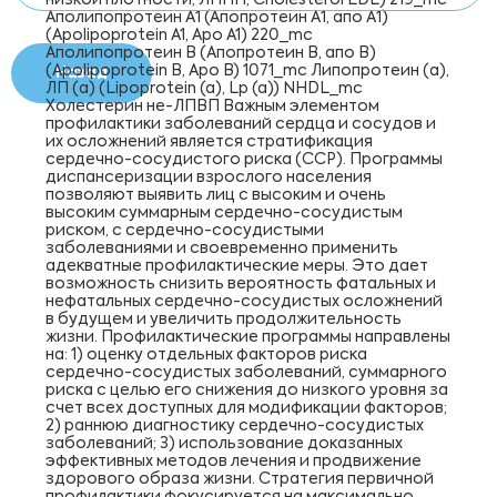
низкой плотности, ЛПНП, Cholesterol LDL) 219_mc
Аполипопротеин А1 (Апопротеин А1, апо А1)
(Apolipoprotein A1, Apo A1) 220_mc
Аполипопротеин B (Апопротеин B, апо В)
(Apolipoprotein B, Apo B) 1071_mc Липопротеин (a),
Назад
ЛП (а) (Lipoprotein (a), Lp (a)) NHDL_mc
Холестерин не-ЛПВП Важным элементом
профилактики заболеваний сердца и сосудов и
их осложнений является стратификация
сердечно-сосудистого риска (CCР). Программы
диспансеризации взрослого населения
позволяют выявить лиц с высоким и очень
высоким суммарным сердечно-сосудистым
риском, с сердечно-сосудистыми
заболеваниями и своевременно применить
адекватные профилактические меры. Это дает
возможность снизить вероятность фатальных и
нефатальных сердечно-сосудистых осложнений
в будущем и увеличить продолжительность
жизни. Профилактические программы направлены
на: 1) оценку отдельных факторов риска
сердечно-сосудистых заболеваний, суммарного
риска с целью его снижения до низкого уровня за
счет всех доступных для модификации факторов;
2) раннюю диагностику сердечно-сосудистых
заболеваний; 3) использование доказанных
эффективных методов лечения и продвижение
здорового образа жизни. Стратегия первичной