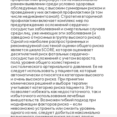
профилактики фокусируется на максимально
раннем выявлении среди условно здоровых
обследуемых лиц с высоким суммарным риском и
проведения у них активной профилактики (в том
числе медикаментозной). Стратегия вторичной
профилактики включает комплекс мер по
предупреждению осложнений сердечно-
сосудистых заболеваний и смертельных случаев
среди лиц, уже имеющих эти заболевания (и
заведомо относимых в группу высокого риска).
Одной из наиболее распространенных и
рекомендуемой системой оценки общего риска
является шкала SCORE, которая оценивает
десятилетний риск фатальных сердечно-
сосудистых осложнений с учетом возраста,
пола, уровня общего холестерина и
систолического артериального давления. Ее не
следует использовать у пациентов, которые
автоматически относятся к категории высокого
и очень высокого риска. При принятии
клинических решений и выборе терапии
учитывают категорию риска пациента. Это
позволяет избежать как недостаточного, так и
избыточного использования лечебных
вмешательств. Возможен гибкий подход при
модификации факторов риска – если
невозможно устранить или снизить уровень
одного из них, следует добиться максимально