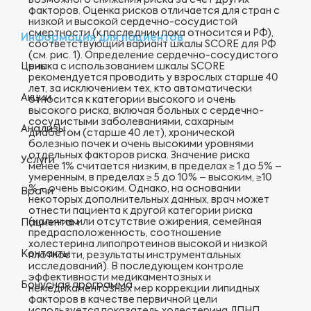
возможного снижения риска за счет других
факторов. Оценка рисков отличается для стран с
низкой и высокой сердечно-сосудистой
смертности (к последним пока относится и РФ),
Информация для пациентов
соответствующий вариант шкалы SCORE для РФ
(см. рис. 1). Определение сердечно-сосудистого
риска с использованием шкалы SCORE
Цены
рекомендуется проводить у взрослых старше 40
лет, за исключением тех, кто автоматически
Акции
относится к категории высокого и очень
высокого риска, включая больных с сердечно-
сосудистыми заболеваниями, сахарным
Анализы
диабетом (старше 40 лет), хронической
болезнью почек и очень высокими уровнями
отдельных факторов риска. Значение риска
Услуги
менее 1% считается низким, в пределах ≥ 1 до 5% –
умеренным, в пределах ≥ 5 до 10% – высоким, ≥10
% – очень высоким. Однако, на основании
Врачи
некоторых дополнительных данных, врач может
отнести пациента к другой категории риска
(наличие или отсутствие ожирения, семейная
Пациентам
предрасположенность, соотношение
холестерина липопротеинов высокой и низкой
Контакты
плотности, результаты инструментальных
исследований). В последующем контроле
эффективности медикаментозных и
Бонусная программа
немедикаментозных мер коррекции липидных
факторов в качестве первичной цели