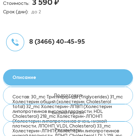
3 590 ₽
Стоимость:
Срок (дни):
до 2
8 (3466) 40-45-95
Описание
Подготовка
Состав: 30_mc Триглицериды (Triglycerides) 31_mc
Холестерин общий (холестерин, Cholesterol
total) 32_mc Холестерин-ЛПВП (Холестерин
липопротеинов высокой плотности, HDL
Биоматериал
Cholesterol) 218_mc Холестерин-ЛПОНП
(Холестерин липопротеинов очень низкой
плотности, ЛПОНП, VLDL Cholesterol) 33_mc
Результаты
Холестерин-ЛПНП (Холестерин липопротеинов