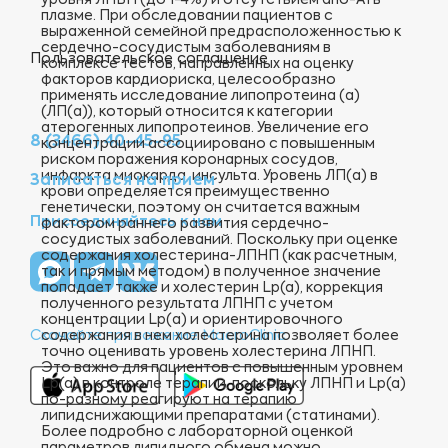
уровня ЛПВП (до 1-4%) и отсутствием апо-А1 в
плазме. При обследовании пациентов с
выраженной семейной предрасположенностью к
сердечно-сосудистым заболеваниям в
Пользовательское соглашение
комплексе тестов, направленных на оценку
факторов кардиориска, целесообразно
применять исследование липопротеина (а)
(ЛП(а)), который относится к категории
атерогенных липопротеинов. Увеличение его
8 (3466) 40-45-95
концентрации ассоциировано с повышенным
риском поражения коронарных сосудов,
инфаркта миокарда, инсульта. Уровень ЛП(а) в
Записаться на прием
крови определяется преимущественно
генетически, поэтому он считается важным
Присоединяйтесь к нам
фактором раннего развития сердечно-
сосудистых заболеваний. Поскольку при оценке
содержания холестерина-ЛПНП (как расчетным,
так и прямым методом) в полученное значение
попадает также и холестерин Lp(a), коррекция
полученного результата ЛПНП с учетом
концентрации Lp(а) и ориентировочного
содержания в нем холестерина позволяет более
Скачайте приложение MacroClinic
точно оценивать уровень холестерина ЛПНП.
Это важно для пациентов с повышенным уровнем
Lp(a) в контроле терапии, поскольку ЛПНП и Lp(a)
по-разному реагируют на терапию
липидснижающими препаратами (статинами).
Более подробно с лабораторной оценкой