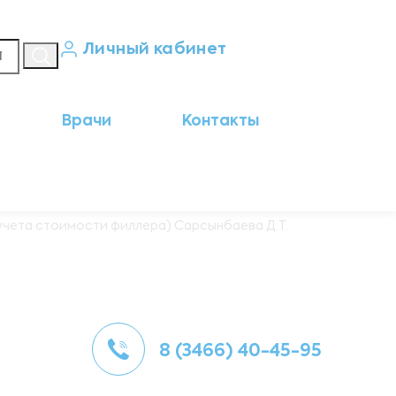
Личный кабинет
Кабинет пациента
Врачи
Контакты
Результаты анализов
Кабинет врача
Кабинет партнёра
 учета стоимости филлера) Сарсынбаева Д.Т.
8 (3466) 40-45-95