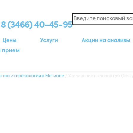
8 (3466) 40-45-95
Цены
Услуги
Акции на анализы
а прием
тво и гинекология в Мегионе
/ Увеличение половых губ (без