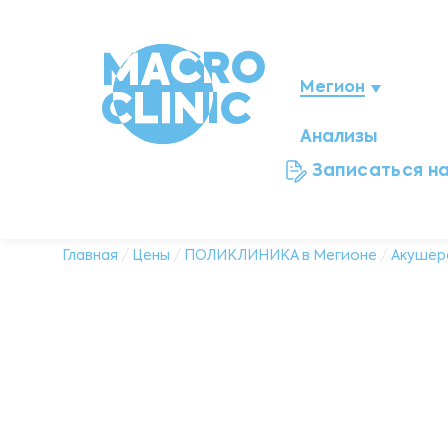
Мегион
Анализы
Нижневартовск
Записаться н
Ноябрьск
Нефтеюганск
Главная
/
Цены
/
ПОЛИКЛИНИКА в Мегионе
/
Акушерс
Ханты-Мансийск
Новый Уренгой
Сургут