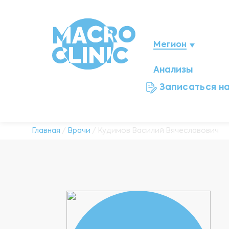
Мегион
Анализы
Нижневартовск
Записаться н
Ноябрьск
Нефтеюганск
Главная
/
Врачи
/ Кудимов Василий Вячеславович
Ханты-Мансийск
Новый Уренгой
Сургут