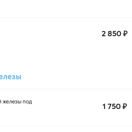
2 850 ₽
елезы
 железы под
1 750 ₽