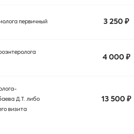
3 250 ₽
диолога первичный
троэнтеролога
4 000 ₽
олога-
13 500 ₽
аева Д.Т. либо
его визита