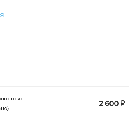
я
ого таза
2 600 ₽
но)