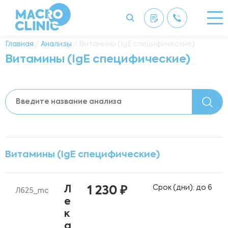
Главная
/
Анализы
/ Витамины (IgE специфические)
Витамины (IgE специфические)
Витамины (IgE специфические)
Срок (дни): до 6
Л
1 230 ₽
Л625_mc
е
к
а