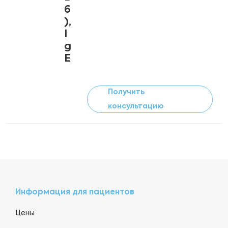
6
),
I
g
E
Получить
консультацию
Информация для пациентов
Цены