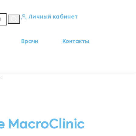
Личный кабинет
Кабинет пациента
Врачи
Контакты
Результаты анализов
Кабинет врача
Кабинет партнёра
ic
 MacroClinic