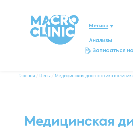
Мегион
Анализы
Нижневартовск
Записаться н
Ноябрьск
Нефтеюганск
Главная
/
Цены
/
Медицинская диагностика в клинике
Ханты-Мансийск
Новый Уренгой
Медицинская диа
Сургут