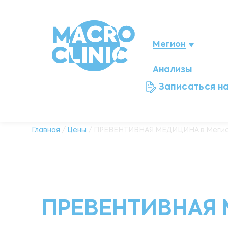
Мегион
Анализы
Нижневартовск
Записаться н
Ноябрьск
Нефтеюганск
Главная
/
Цены
/ ПРЕВЕНТИВНАЯ МЕДИЦИНА в Меги
Ханты-Мансийск
Новый Уренгой
ПРЕВЕНТИВНАЯ 
Сургут