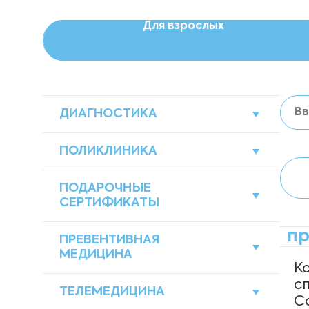
Для взрослых
ДИАГНОСТИКА
Лабораторная диагностика
ПОЛИКЛИНИКА
Ультразвуковая диагностика
Акушерство и гинекология
ПОДАРОЧНЫЕ
СЕРТИФИКАТЫ
Функциональная диагностика
Гастроэнтерология
пр
Виртуальные подарочные
ПРЕВЕНТИВНАЯ
сертификаты
МЕДИЦИНА
Кардиология
К
с
Акушерство и гинекология
ТЕЛЕМЕДИЦИНА
Процедурный кабинет
С