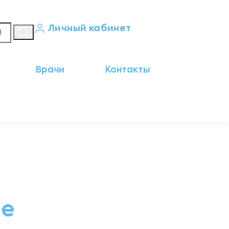
Личный кабинет
Кабинет пациента
Врачи
Контакты
Результаты анализов
Кабинет врача
Кабинет партнёра
не