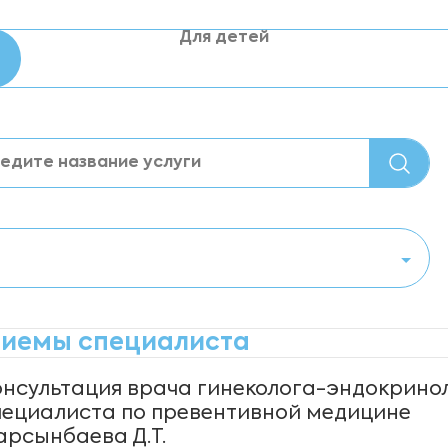
Для детей
иемы специалиста
онсультация врача гинеколога-эндокринол
пециалиста по превентивной медицине
арсынбаева Д.Т.